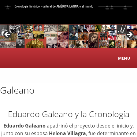
MENU
Inicio
Galeano
Acerca de la obra
Autores
Eduardo Galeano y la Cronología
Carrito
Eduardo Galeano
apadrinó el proyecto desde el inicio y,
De mapas, proyecciones e ideas
junto con su esposa
Helena Villagra
, fue determinante en